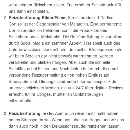
wir an einem Bildschirm sitzen. Erst erhöhter Schlafdruck läßt
uns dann einschlafen.
Reizüberflutung Bilder/Filme:
Stress produziert Cortisol.
Cortisol ist der Gegenspieler von Melatonin. Eine permanente
Cortisolproduktion behindert somit die Produktion des
Schlafhormones „Melatonin“. Die Reizüberflutung ist vor allem
durch Social Media ein zentraler Aspekt. Hier spielt auch das
Unterbewusstsein stark mit rein, den selbst Bildsequenzen die
wir beim Scrollen gar nicht bewußt wahrnehmen, werden
verarbeitet und bleiben hängen. Aber auch die schnelle
Schnittfolge bei Filmen und Nachrichten hat durch die damit
verbundene Reizübermittlung einen hohen Einfluss auf
Stresspotenzial. Die angstschürende Informationspolitik der
unterschiedlichsten Medien, die uns 24/7 über digitale Devices
erreicht, tut ihr Übriges, munter an Schlafstörungen
mitzuarbeiten.
Reizüberflutung Texte:
Aber auch reine Textinhalte haben
hohes Stresspotenzial. Wenn uns Inhalte aufregen und wir uns
dann auch noch in den Diskussionsstrudel reinziehen lassen,