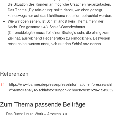
die Situation des Kunden an mögliche Ursachen heranzutasten.
Das Thema „Digitalisierung“ sollte dabei, wie oben gezeigt,
keineswegs nur auf das Lichtthema reduziert betrachtet werden.
Wie wir oben sehen, ist Schlaf längst kein Thema mehr der
Nacht. Der gesamte 24/7 Schlaf-Wachrhythmus
(
Chronobiologie
) muss Teil einer Strategie sein, die einzig zum
Ziel hat, ausreichend Regeneration zu ermöglichen. Deswegen
reicht es bei weitem nicht, sich nur den Schlaf anzusehen.
Referenzen
Referenzen
↑
1
https://www.barmer.de/presse/presseinformationen/pressearchi
v/barmer-analyse-schlafstoerungen-nehmen-weiter-zu–1243652
Zum Thema passende Beiträge
Das Buch: Liquid Work – Arbeiten 3.0