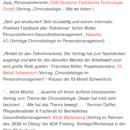
Jopp, Personalreferentin,
ESN Deutsche Tischtennis Technologie
GmbH
(Vortrag „Chronobiologie – Wie wir ticken“)
„Sehr gut strukturiert! Sehr kurzweilig und extrem informativ.
Positives Feedback aller Teilnehmer“
Achim Müller,
Personalreferent Gesundheitsmanagement ,
Nabaltec
AG
(Vorträge Chronobiologie im Personalmanagement)
„Perfekt für den Teilnehmerkreis. Der Vortrag hat zum Nachdenken
angeregt und wird für den aktuellen Wandel der Arbeitswelt noch
eine große Rolle spielen.“
Franziska Müller, Projektsekretärin,
IG-
Metall Schweinfurt
(Vortrag „Chronobiologie im
Personalmanagement“ / Klausur der IG-Metall Schweinfurt)
“ …letzte Woche, … lauschte ich Ihrem äußerst interessanten
Vortrag zum Thema der Chronobiologie. Dieser hat mich sehr
fasziniert.
… Alle hat das Thema bewegt, … “
Norman Daßler,
Pflegedienstleiter & Fachkraft für Betriebliches
Gesundheitsmanagement,
Klinik Wartenberg
(Vortrag im Rahmen
des „BGM im Dialog“ der AOK Freising, Vorträge/Workshops in der