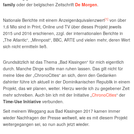
family
oder der belgischen Zeitschrift
De Morgen
.
[1]
Nationale Berichte mit einem Anzeigenäquivalenzwert
von über
1,6 Mio sind in Print, Online und TV über dieses Projekt jeweils
2015 und 2016 erschienen, zzgl. der internationalen Berichte in
„The Atlantic“, „Minnpost“, BBC, ARTE und vielen mehr, deren Wert
sich nicht ermitteln ließ.
Grundsätzlich ist das Thema „Bad Kissingen“ für mich eigentlich
durch. Manche Dinge sollte man ruhen lassen. Das gilt nicht für
meine Idee der „ChronoCities“ an sich, denn den Gedanken
dahinter führe ich aktuell in der Dominikanischen Republik in einem
Projekt, das wir planen, weiter. Hierzu werde ich zu gegebener Zeit
mehr schreiben. Auch bin ich mit der Initiative „
ChronoCities
“ der
Time-Use Initiative
verbunden.
Seit meinem Weggang aus Bad Kissingen 2017 kamen immer
wieder Nachfragen der Presse weltweit, wie es mit diesem Projekt
weitergegangen sei, so nun auch jetzt wieder.