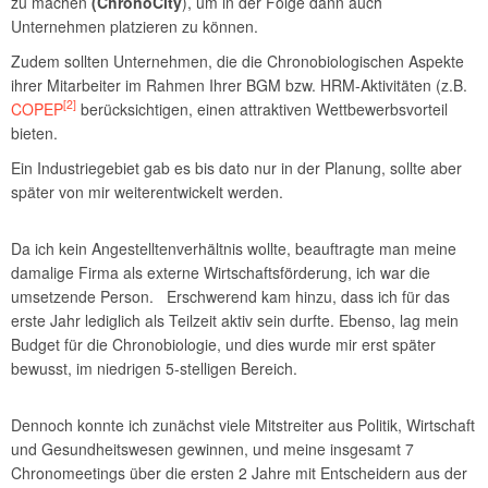
zu machen
(ChronoCity
), um in der Folge dann auch
Unternehmen platzieren zu können.
Zudem sollten Unternehmen, die die Chronobiologischen Aspekte
ihrer Mitarbeiter im Rahmen Ihrer BGM bzw. HRM-Aktivitäten (z.B.
[2]
COPEP
berücksichtigen, einen attraktiven Wettbewerbsvorteil
bieten.
Ein Industriegebiet gab es bis dato nur in der Planung, sollte aber
später von mir weiterentwickelt werden.
Da ich kein Angestelltenverhältnis wollte, beauftragte man meine
damalige Firma als externe Wirtschaftsförderung, ich war die
umsetzende Person. Erschwerend kam hinzu, dass ich für das
erste Jahr lediglich als Teilzeit aktiv sein durfte. Ebenso, lag mein
Budget für die Chronobiologie, und dies wurde mir erst später
bewusst, im niedrigen 5-stelligen Bereich.
Dennoch konnte ich zunächst viele Mitstreiter aus Politik, Wirtschaft
und Gesundheitswesen gewinnen, und meine insgesamt 7
Chronomeetings über die ersten 2 Jahre mit Entscheidern aus der