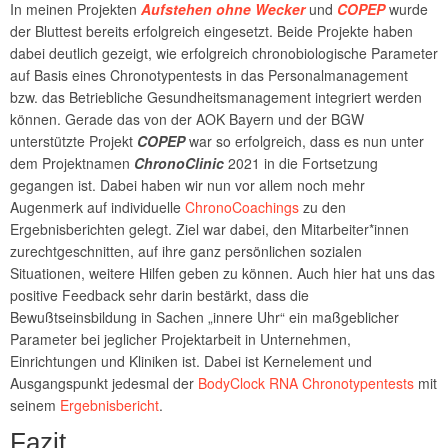
In meinen Projekten
Aufstehen ohne Wecker
und
COPEP
wurde
der Bluttest bereits erfolgreich eingesetzt. Beide Projekte haben
dabei deutlich gezeigt, wie erfolgreich chronobiologische Parameter
auf Basis eines Chronotypentests in das Personalmanagement
bzw. das Betriebliche Gesundheitsmanagement integriert werden
können. Gerade das von der AOK Bayern und der BGW
unterstützte Projekt
COPEP
war so erfolgreich, dass es nun unter
dem Projektnamen
ChronoClinic
2021 in die Fortsetzung
gegangen ist. Dabei haben wir nun vor allem noch mehr
Augenmerk auf individuelle
ChronoCoachings
zu den
Ergebnisberichten gelegt. Ziel war dabei, den Mitarbeiter*innen
zurechtgeschnitten, auf ihre ganz persönlichen sozialen
Situationen, weitere Hilfen geben zu können. Auch hier hat uns das
positive Feedback sehr darin bestärkt, dass die
Bewußtseinsbildung in Sachen „innere Uhr“ ein maßgeblicher
Parameter bei jeglicher Projektarbeit in Unternehmen,
Einrichtungen und Kliniken ist. Dabei ist Kernelement und
Ausgangspunkt jedesmal der
BodyClock RNA Chronotypentests
mit
seinem
Ergebnisbericht
.
Fazit