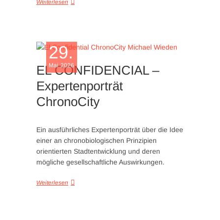
Weiterlesen
29.
Mai 2026
EL CONFIDENCIAL –
Expertenporträt
ChronoCity
Ein ausführliches Expertenporträt über die Idee
einer an chronobiologischen Prinzipien
orientierten Stadtentwicklung und deren
mögliche gesellschaftliche Auswirkungen.
Weiterlesen