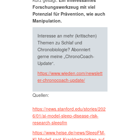
Kurz gesagt:
Ein interessantes
Forschungswerkzeug mit viel
Potenzial für Prävention, wie auch
Manipulation.
Interesse an mehr (kritischen)
Themen zu Schlaf und
Chronobiologie? Abonniert
gerne meine „ChronoCoach-
Update“.
https://www.wieden.com/newslett
er-chronocoach-update/
Quellen:
https://news.stanford.edu/stories/202
6/01/ai-model-sleep-disease-risk-
research-sleepfm
https://www.heise.de/news/SleepFM-
KI-Modell-sagt-Krankheitsrisiken-auf-