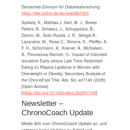
Deutsches Zentrum für Diabetesforschung:
https://idw-online.de/de/news861593
Szekely, K., Mathias J. Gerl, M. J., Beeke
Peters; B., Schwarz, J., Schuppelius, B.,
Damm, M., Soliz-Rueda, J. R., Sehgal,R.,
Lazaratos, M., Klose,C., Simons, K., Pfeiffer, A.
F. H., Schürmann, A., Kramer, A., Michalsen,
A., Pivovarova-Ramich, O.: Impact of Intended
Isocaloric Early versus Late Time-Restricted
Eating on Plasma Lipidome in Women with
Overweight or Obesity: Secondary Analysis of
the ChronoFast Trial. Adv. Sci. e07149 (2025)
[Open Access]
[
https://doi.org/10.1002/advs.202507149
]
Newsletter –
ChronoCoach Update
Melde dich zum ChronoCoach Update an, und
verpasse keine Updates zu Schlaf und