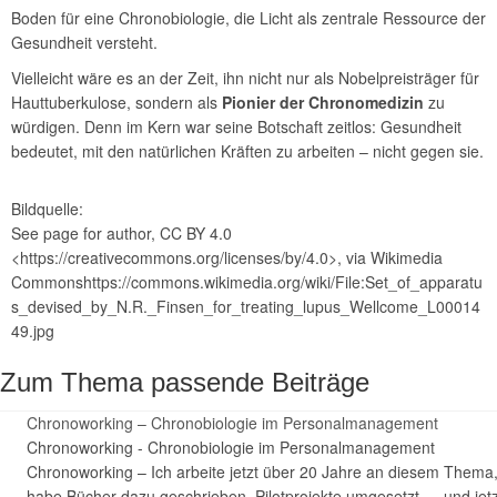
Boden für eine Chronobiologie, die Licht als zentrale Ressource der
Gesundheit versteht.
Vielleicht wäre es an der Zeit, ihn nicht nur als Nobelpreisträger für
Hauttuberkulose, sondern als
Pionier der Chronomedizin
zu
würdigen. Denn im Kern war seine Botschaft zeitlos: Gesundheit
bedeutet, mit den natürlichen Kräften zu arbeiten – nicht gegen sie.
Bildquelle:
See page for author, CC BY 4.0
<https://creativecommons.org/licenses/by/4.0>, via Wikimedia
Commonshttps://commons.wikimedia.org/wiki/File:Set_of_apparatu
s_devised_by_N.R._Finsen_for_treating_lupus_Wellcome_L00014
49.jpg
Zum Thema passende Beiträge
Chronoworking – Chronobiologie im Personalmanagement
Chronoworking - Chronobiologie im Personalmanagement
Chronoworking – Ich arbeite jetzt über 20 Jahre an diesem Thema
habe Bücher dazu geschrieben, Pilotprojekte umgesetzt … und jet